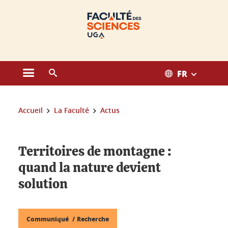
Gestion des cookies
FR
Ouvrir le menu principal
Ouvrir le moteur de recherche
Vous êtes ici :
Accueil
La Faculté
Actus
Territoires de montagne :
quand la nature devient
solution
Communiqué
Recherche