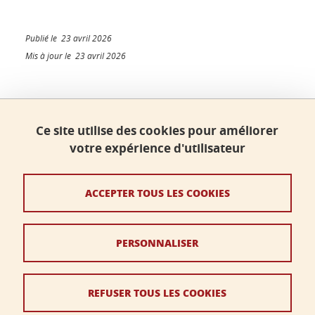
Publié le 23 avril 2026
Mis à jour le 23 avril 2026
Faculté de sciences, Université Grenoble Alpes
Ce site utilise des cookies pour améliorer
Bâtiment B - Phitem
votre expérience d'utilisateur
230 rue de la Physique
38400 Saint-Martin-d'Hères
ACCEPTER TOUS LES COOKIES
faculte-sciences@univ-grenoble-alpes.fr
PERSONNALISER
Crédits
Mentions légales
REFUSER TOUS LES COOKIES
Données personnelles