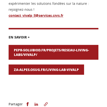
expérimenter les solutions fondées sur la nature :
rejoignez-nous !
contact_vivalp_ll@services.cnrs.fr
EN SAVOIR +
PEPR-SOLUBIOD.FR/PROJETS/RESEAU-LIVING-
LABS/VIVALP/
ZA-ALPES.OSUG.FR/LIVING-LAB-VIVALP
Partager sur Facebook
Partager sur LinkedIn
Partager