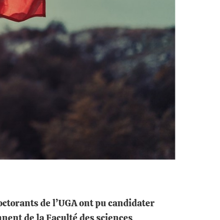
octorants de l’UGA ont pu candidater
nnent de la Faculté des sciences