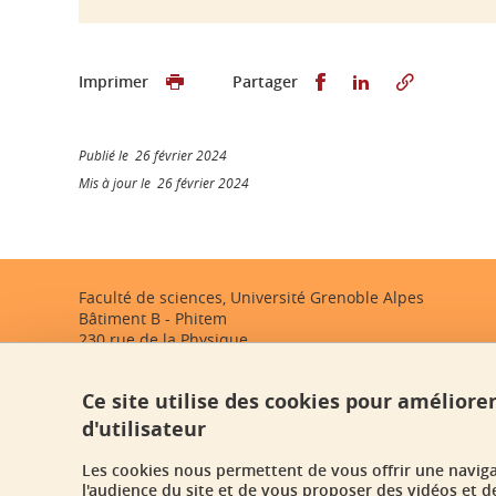
Partager sur Faceb
Partager sur L
Imprimer
Partager
Publié le 26 février 2024
Mis à jour le 26 février 2024
Faculté de sciences, Université Grenoble Alpes
Bâtiment B - Phitem
230 rue de la Physique
38400 Saint-Martin-d'Hères
Ce site utilise des cookies pour améliore
faculte-sciences@univ-grenoble-alpes.fr
d'utilisateur
Les cookies nous permettent de vous offrir une navig
l'audience du site et de vous proposer des vidéos et d