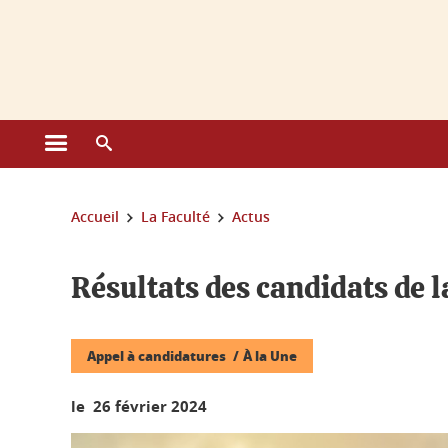
Gestion des cookies
Ouvrir le menu principal
Ouvrir le moteur de recherche
Vous êtes ici :
Accueil
La Faculté
Actus
Résultats des candidats de l
Appel à candidatures
À la Une
le 26 février 2024