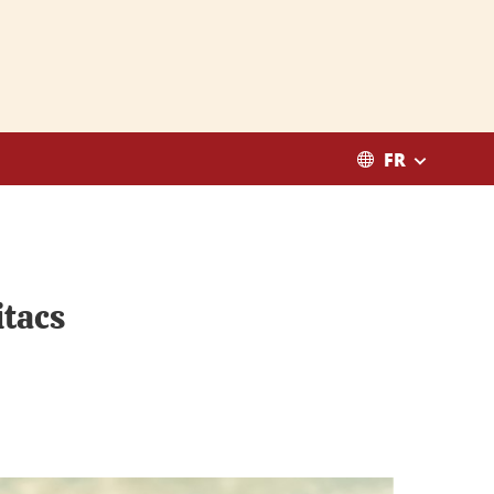
FR
itacs