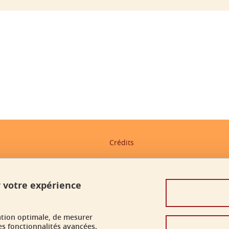
ook
inkedIn
Crédits
Mentions légales
Données personnelles
r votre expérience
Gestion des cookies
ation optimale, de mesurer
Accessibilité : non conforme
es fonctionnalités avancées.