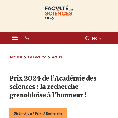
Gestion des cookies
FR
Ouvrir le menu principal
Ouvrir le moteur de recherche
Vous êtes ici :
Accueil
La Faculté
Actus
Prix 2024 de l’Académie des
sciences : la recherche
grenobloise à l'honneur !
Distinction / Prix
Recherche