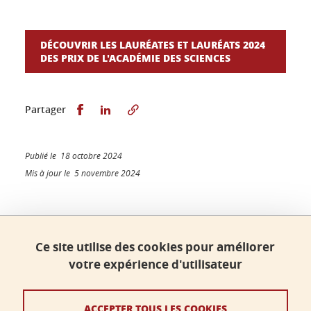
DÉCOUVRIR LES LAURÉATES ET LAURÉATS 2024
DES PRIX DE L'ACADÉMIE DES SCIENCES
Partager sur Facebook
Partager sur LinkedIn
Partager
Publié le 18 octobre 2024
Mis à jour le 5 novembre 2024
Faculté de sciences, Université Grenoble Alpes
Ce site utilise des cookies pour améliorer
Bâtiment B - Phitem
votre expérience d'utilisateur
230 rue de la Physique
38400 Saint-Martin-d'Hères
ACCEPTER TOUS LES COOKIES
faculte-sciences@univ-grenoble-alpes.fr