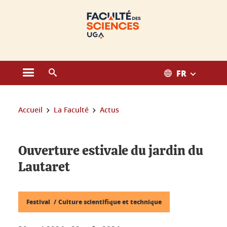
Gestion des cookies
FR
Ouvrir le menu principal
Ouvrir le moteur de recherche
Vous êtes ici :
Accueil
La Faculté
Actus
Ouverture estivale du jardin du
Lautaret
Festival
Culture scientifique et technique