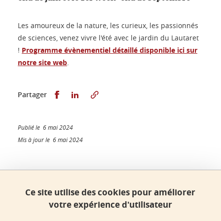
Les amoureux de la nature, les curieux, les passionnés
de sciences, venez vivre l'été avec le jardin du Lautaret
!
Programme évènementiel détaillé disponible ici sur
notre site web
.
Partager sur Facebook
Partager sur LinkedIn
Partager
Publié le 6 mai 2024
Mis à jour le 6 mai 2024
Faculté de sciences, Université Grenoble Alpes
Ce site utilise des cookies pour améliorer
Bâtiment B - Phitem
votre expérience d'utilisateur
230 rue de la Physique
38400 Saint-Martin-d'Hères