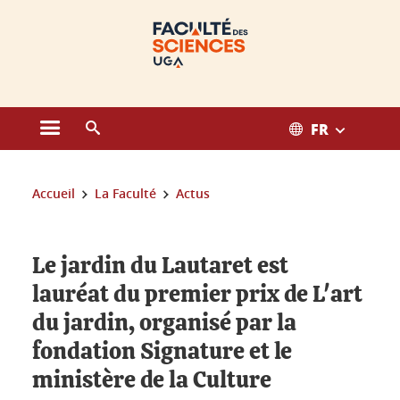
Gestion des cookies
FR
Ouvrir le menu principal
Ouvrir le moteur de recherche
Vous êtes ici :
Accueil
La Faculté
Actus
Le jardin du Lautaret est
lauréat du premier prix de L'art
du jardin, organisé par la
fondation Signature et le
ministère de la Culture