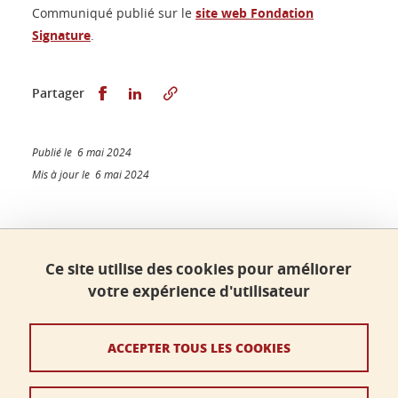
Communiqué publié sur le
site web Fondation
Signature
.
Partager sur Facebook
Partager sur LinkedIn
Partager
Publié le 6 mai 2024
Mis à jour le 6 mai 2024
Faculté de sciences, Université Grenoble Alpes
Ce site utilise des cookies pour améliorer
Bâtiment B - Phitem
votre expérience d'utilisateur
230 rue de la Physique
38400 Saint-Martin-d'Hères
ACCEPTER TOUS LES COOKIES
faculte-sciences@univ-grenoble-alpes.fr