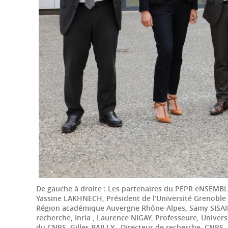
De gauche à droite : Les partenaires du PEPR eNSEMBLE 
Yassine LAKHNECH, Président de l’Université Grenoble 
Région académique Auvergne Rhône-Alpes, Samy SISAID, 
recherche, Inria , Laurence NIGAY, Professeure, Univers
du CNRS, Gilles BAILLY , Directeur de recherche, CNRS