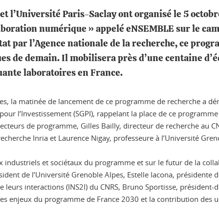
 et l’Université Paris-Saclay ont organisé le 5 oct
aboration numérique » appelé eNSEMBLE sur le camp
at par l’Agence nationale de la recherche, ce progr
ues de demain. Il mobilisera près d’une centaine d’
uante laboratoires en France.
pes, la matinée de lancement de ce programme de recherche a dém
pour l’Investissement (SGPI), rappelant la place de ce programme
irecteurs de programme, Gilles Bailly, directeur de recherche au 
 recherche Inria et Laurence Nigay, professeure à l’Université Gren
eux industriels et sociétaux du programme et sur le futur de la co
dent de l’Université Grenoble Alpes, Estelle Iacona, présidente d
 de leurs interactions (INS2I) du CNRS, Bruno Sportisse, président-
 les enjeux du programme de France 2030 et la contribution des u