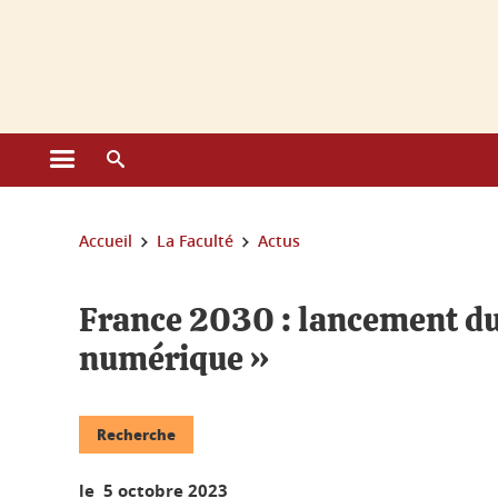
Gestion des cookies
Ouvrir le menu principal
Ouvrir le moteur de recherche
Vous êtes ici :
Accueil
La Faculté
Actus
France 2030 : lancement du
numérique »
Recherche
le 5 octobre 2023