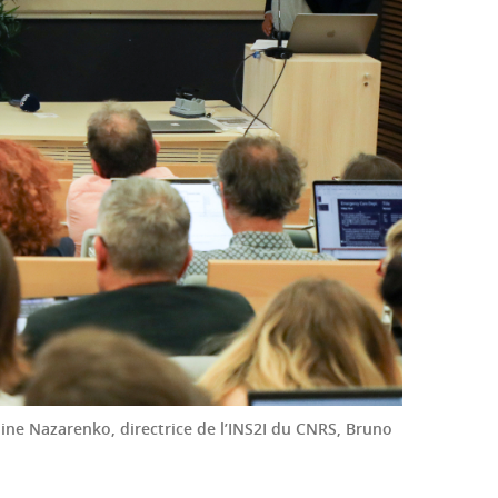
line Nazarenko, directrice de l’INS2I du CNRS, Bruno