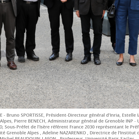
- Bruno SPORTISSE, Président-Directeur général d’Inria, Estelle I
Alpes, Pierre BENECH, Administrateur général de Grenoble INP - U
Sous-Préfet de l’Isère référent France 2030 représentant le Préf
ité Grenoble Alpes , Adeline NAZARENKO , Directrice de l'Institut d
, Michel BEAUDOUIN-LAFON , Professeur, Université Paris-Saclay