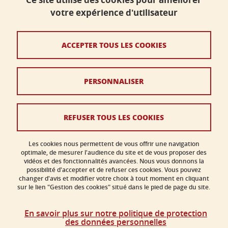
Bâtiment B - Phitem
votre expérience d'utilisateur
230 rue de la Physique
38400 Saint-Martin-d'Hères
ACCEPTER TOUS LES COOKIES
faculte-sciences@univ-grenoble-alpes.fr
PERSONNALISER
Crédits
Mentions légales
REFUSER TOUS LES COOKIES
Données personnelles
Gestion des cookies
Les cookies nous permettent de vous offrir une navigation
optimale, de mesurer l'audience du site et de vous proposer des
vidéos et des fonctionnalités avancées. Nous vous donnons la
Accessibilité : non conforme
possibilité d'accepter et de refuser ces cookies. Vous pouvez
changer d'avis et modifier votre choix à tout moment en cliquant
sur le lien "Gestion des cookies" situé dans le pied de page du site.
En savoir plus sur notre politique de protection
des données personnelles