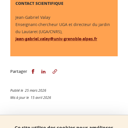
CONTACT SCIENTIFIQUE
Jean-Gabriel Valay
Enseignant-chercheur UGA et directeur du jardin
du Lautaret (UGA/CNRS),
jean-gabriel.valay@univ-grenoble-alpes.fr
Partager sur Facebook
Partager sur LinkedIn
Partager
Publié le 25 mars 2026
Mis à jour le 15 avril 2026
Faculté de sciences, Université Grenoble Alpes
Ce site utilise des cookies pour améliorer