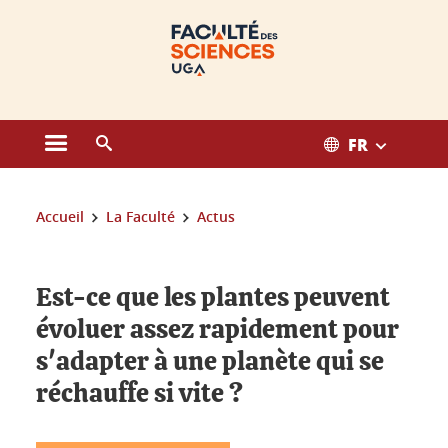
Gestion des cookies
FR
Ouvrir le menu principal
Ouvrir le moteur de recherche
Vous êtes ici :
Accueil
La Faculté
Actus
Est-ce que les plantes peuvent
évoluer assez rapidement pour
s'adapter à une planète qui se
réchauffe si vite ?