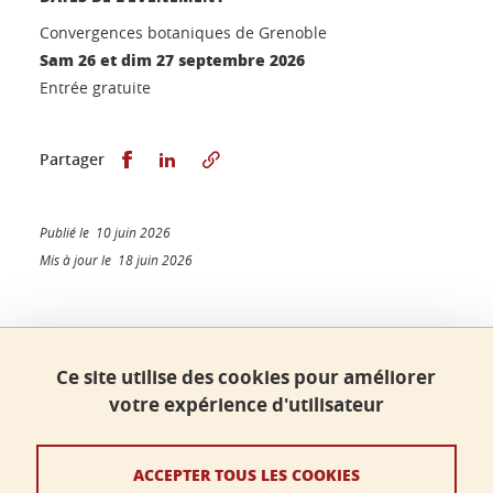
Convergences botaniques de Grenoble
Sam 26 et dim 27 septembre 2026
Entrée gratuite
Partager sur Facebook
Partager sur LinkedIn
Partager
Publié le 10 juin 2026
Mis à jour le 18 juin 2026
Faculté de sciences, Université Grenoble Alpes
Ce site utilise des cookies pour améliorer
Bâtiment B - Phitem
votre expérience d'utilisateur
230 rue de la Physique
38400 Saint-Martin-d'Hères
ACCEPTER TOUS LES COOKIES
faculte-sciences@univ-grenoble-alpes.fr