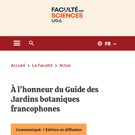
Gestion des cookies
FR
Ouvrir le menu principal
Ouvrir le moteur de recherche
Vous êtes ici :
Accueil
La Faculté
Actus
À l'honneur du Guide des
Jardins botaniques
francophones
Communiqué
Edition et diffusion