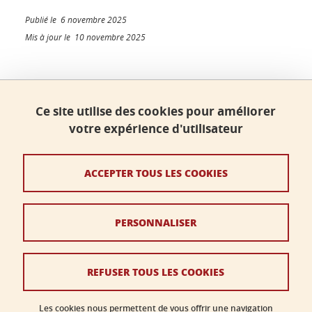
Publié le 6 novembre 2025
Mis à jour le 10 novembre 2025
Faculté de sciences, Université Grenoble Alpes
Ce site utilise des cookies pour améliorer
Bâtiment B - Phitem
votre expérience d'utilisateur
230 rue de la Physique
38400 Saint-Martin-d'Hères
ACCEPTER TOUS LES COOKIES
faculte-sciences@univ-grenoble-alpes.fr
PERSONNALISER
Crédits
Mentions légales
REFUSER TOUS LES COOKIES
Données personnelles
Gestion des cookies
Les cookies nous permettent de vous offrir une navigation