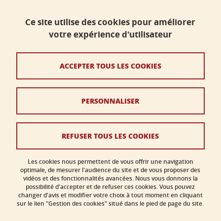
Faculté de sciences, Université Grenoble Alpes
Ce site utilise des cookies pour améliorer
Bâtiment B - Phitem
votre expérience d'utilisateur
230 rue de la Physique
38400 Saint-Martin-d'Hères
ACCEPTER TOUS LES COOKIES
faculte-sciences@univ-grenoble-alpes.fr
PERSONNALISER
Crédits
Mentions légales
REFUSER TOUS LES COOKIES
Données personnelles
Gestion des cookies
Les cookies nous permettent de vous offrir une navigation
optimale, de mesurer l'audience du site et de vous proposer des
vidéos et des fonctionnalités avancées. Nous vous donnons la
Accessibilité : non conforme
possibilité d'accepter et de refuser ces cookies. Vous pouvez
changer d'avis et modifier votre choix à tout moment en cliquant
sur le lien "Gestion des cookies" situé dans le pied de page du site.