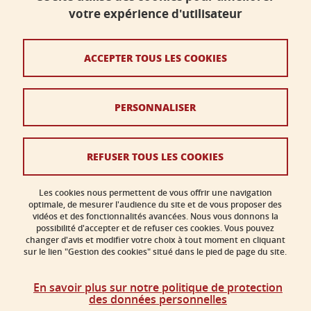
Bâtiment B - Phitem
votre expérience d'utilisateur
230 rue de la Physique
38400 Saint-Martin-d'Hères
ACCEPTER TOUS LES COOKIES
faculte-sciences@univ-grenoble-alpes.fr
PERSONNALISER
Crédits
Mentions légales
REFUSER TOUS LES COOKIES
Données personnelles
Gestion des cookies
Les cookies nous permettent de vous offrir une navigation
optimale, de mesurer l'audience du site et de vous proposer des
vidéos et des fonctionnalités avancées. Nous vous donnons la
Accessibilité : non conforme
possibilité d'accepter et de refuser ces cookies. Vous pouvez
changer d'avis et modifier votre choix à tout moment en cliquant
sur le lien "Gestion des cookies" situé dans le pied de page du site.
En savoir plus sur notre politique de protection
des données personnelles